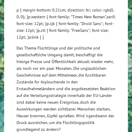
p { margin-bottom: 0.21cm; direction: ltr; color: rgb(0,
0, 0); }p.western { font-family: "Times New Roman",serif;
font-size: 12pt; }p.cjk { font-family: "Droid Sans"; font-
size: 12pt; }p.ctl { font-family: "FreeSans"; font-size:
12pt; }a:link { }
Das Thema Flüchtlinge und der politische und
gesellschaftliche Umgang damit, beschäftigt die
hiesige Presse und Öffentlichkeit aktuell wieder mehr,
als noch vor ein paar Monaten. Die unglaublichen
Geschehnisse auf dem Mittelmeer, die furchtbaren
Zustände für Asylsuchende in den
Erstaufnahmeländern und die angstbesetzten Reaktion
auf die Verteilungsstrategie innerhalb der EU-Länder
sind dabei keine neuen Ereignisse, doch die
Auswirkungen werden sichtbarer. Menschen sterben,
Häuser brennen, Gipfel sprießen. Wird irgendwann der
Druck ausreichen, um die Flüchtlingspolitik
grundlegend zu ändern?