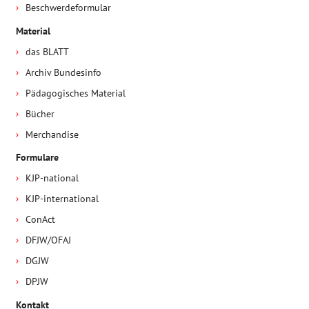
Beschwerdeformular
Material
das BLATT
Archiv Bundesinfo
Pädagogisches Material
Bücher
Merchandise
Formulare
KJP-national
KJP-international
ConAct
DFJW/OFAJ
DGJW
DPJW
Kontakt