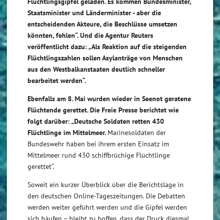
Flüchtlingsgipfel geladen. Es kommen Bundesminister,
Staatsminister und Länderminister - aber die
entscheidenden Akteure, die Beschlüsse umsetzen
könnten, fehlen“.
Und die
Agentur Reuters
veröffentlicht dazu:
„Als Reaktion auf die steigenden
Flüchtlingszahlen sollen Asylanträge von Menschen
aus den Westbalkanstaaten deutlich schneller
bearbeitet werden“.
Ebenfalls am 8. Mai wurden wieder in Seenot geratene
Flüchtende gerettet. Die
Freie Presse
berichtet wie
folgt darüber:
„
Deutsche Soldaten retten 430
Flüchtlinge im Mittelmeer.
Marinesoldaten der
Bundeswehr haben bei ihrem ersten Einsatz im
Mittelmeer rund 430 schiffbrüchige Flüchtlinge
gerettet“.
Soweit ein kurzer Überblick über die Berichtslage in
den deutschen Online-Tageszeitungen. Die Debatten
werden weiter geführt werden und die Gipfel werden
sich häufen – bleibt zu hoffen, dass der Druck diesmal