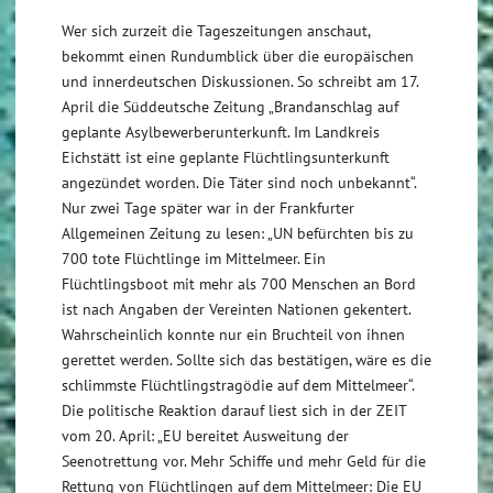
Wer sich zurzeit die Tageszeitungen anschaut,
bekommt einen Rundumblick über die europäischen
und innerdeutschen Diskussionen. So schreibt am 17.
April die Süddeutsche Zeitung „Brandanschlag auf
geplante Asylbewerberunterkunft. Im Landkreis
Eichstätt ist eine geplante Flüchtlingsunterkunft
angezündet worden. Die Täter sind noch unbekannt“.
Nur zwei Tage später war in der Frankfurter
Allgemeinen Zeitung zu lesen: „UN befürchten bis zu
700 tote Flüchtlinge im Mittelmeer. Ein
Flüchtlingsboot mit mehr als 700 Menschen an Bord
ist nach Angaben der Vereinten Nationen gekentert.
Wahrscheinlich konnte nur ein Bruchteil von ihnen
gerettet werden. Sollte sich das bestätigen, wäre es die
schlimmste Flüchtlingstragödie auf dem Mittelmeer“.
Die politische Reaktion darauf liest sich in der ZEIT
vom 20. April: „EU bereitet Ausweitung der
Seenotrettung vor. Mehr Schiffe und mehr Geld für die
Rettung von Flüchtlingen auf dem Mittelmeer: Die EU