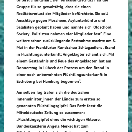
Gruppe für so gewalttätig, dass sie einen
Realitätsverlust der Mitglieder befürchtete. Sie soll
Anschläge gegen Moscheen, Asylunterkünfte und
Salafisten geplant haben und nannte sich 'Oldschool
Society'. Polizisten nahmen vier Mitglieder fest“.
Eine
weitere schon zurückliegende Festnahme machte am 8.
Mai in der
Frankfurter Rundschau S
chlagzeilen:
„
Brand
in Flüchtlingsunterkunft: Angeklagter schämt sich.
Mit
einem Geständnis und Reue des Angeklagten hat am
Donnerstag in Lübeck der Prozess um den Brand in
einer noch unbewohnten Flüchtlingsunterkunft in
Escheburg bei Hamburg begonnen“.
Am selben Tag trafen sich die deutschen
Innenminister_innen der Länder zum ersten so
genannten Flüchtlingsgipfel. Das Fazit fasst die
Mitteldeutsche Zeitung
so zusammen:
„Flüchtlingsgipfel ohne die wichtigen Akteure
.
Bundeskanzlerin Angela Merkel hat zum