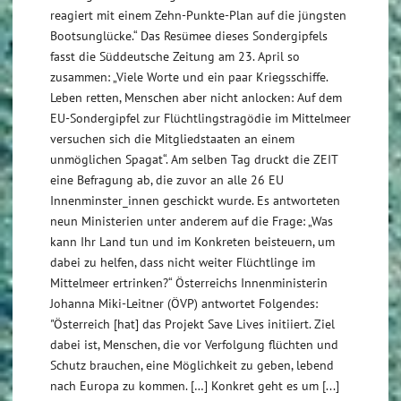
reagiert mit einem Zehn-Punkte-Plan auf die jüngsten
Bootsunglücke.“ Das Resümee dieses Sondergipfels
fasst die Süddeutsche Zeitung am 23. April so
zusammen: „Viele Worte und ein paar Kriegsschiffe.
Leben retten, Menschen aber nicht anlocken: Auf dem
EU-Sondergipfel zur Flüchtlingstragödie im Mittelmeer
versuchen sich die Mitgliedstaaten an einem
unmöglichen Spagat“. Am selben Tag druckt die ZEIT
eine Befragung ab, die zuvor an alle 26 EU
Innenminster_innen geschickt wurde. Es antworteten
neun Ministerien unter anderem auf die Frage: „Was
kann Ihr Land tun und im Konkreten beisteuern, um
dabei zu helfen, dass nicht weiter Flüchtlinge im
Mittelmeer ertrinken?“ Österreichs Innenministerin
Johanna Miki-Leitner (ÖVP) antwortet Folgendes:
"Österreich [hat] das Projekt Save Lives initiiert. Ziel
dabei ist, Menschen, die vor Verfolgung flüchten und
Schutz brauchen, eine Möglichkeit zu geben, lebend
nach Europa zu kommen. […] Konkret geht es um [...]