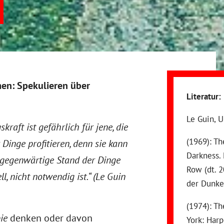
en: Spekulieren über
Literatur:
Le Guin, U
raft ist gefährlich für jene, die
(1969): Th
inge profitieren, denn sie kann
Darkness.
r gegenwärtige Stand der Dinge
Row (dt. 2
ll, nicht notwendig ist.“ (Le Guin
der Dunke
(1974): T
ie
denken oder davon
York: Harp