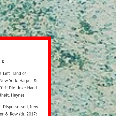
. K.
e Left Hand of
 New York: Harper &
014: Die linke Hand
lheit. Heyne)
he Dispossessed, New
er & Row (dt. 2017: