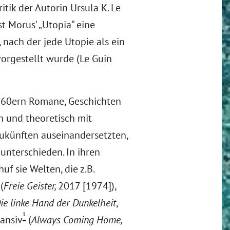
ritik der Autorin Ursula K. Le
st Morus‘ „Utopia“ eine
nach der jede Utopie als ein
orgestellt wurde (Le Guin
n 60ern Romane, Geschichten
ch und theoretisch mit
künften auseinandersetzten,
unterschieden. In ihren
f sie Welten, die z.B.
(
Freie Geister,
2017 [1974]),
ie linke Hand der Dunkelheit
,
1
ansiv
(
Always Coming Home,