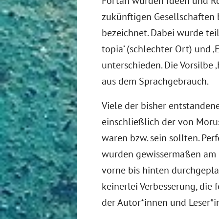
Fortan wurden Ideen und Ro
zukünftigen Gesellschaften b
bezeichnet. Dabei wurde tei
topia‘ (schlechter Ort) und ‚
unterschieden. Die Vorsilbe 
aus dem Sprachgebrauch.
Viele der bisher entstanden
einschließlich der von Moru
waren bzw. sein sollten. Perf
wurden gewissermaßen am R
vorne bis hinten durchgepla
keinerlei Verbesserung, die 
der Autor*innen und Leser*i