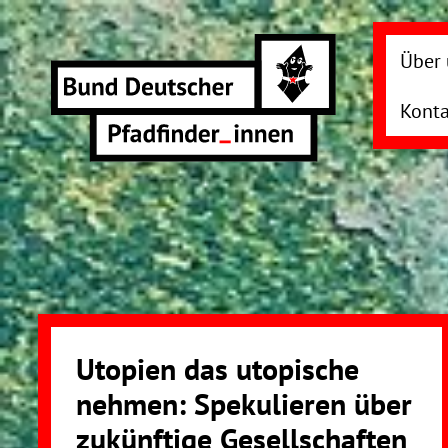
Direkt
zum
Über 
Inhalt
Konta
Utopien das utopische
nehmen: Spekulieren über
zukünftige Gesellschaften