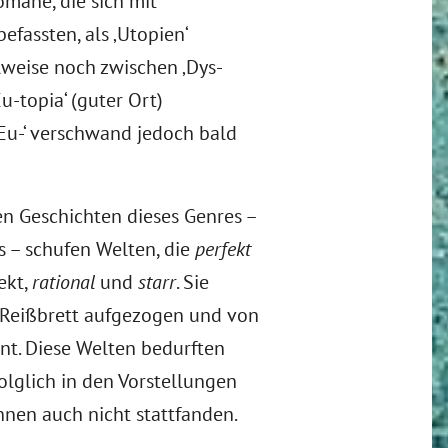
mane, die sich mit
efassten, als ‚Utopien‘
lweise noch zwischen ‚Dys-
Eu-topia‘ (guter Ort)
‚Eu-‘ verschwand jedoch bald
en Geschichten dieses Genres –
s – schufen Welten, die
perfekt
ekt,
rational
und
starr
. Sie
eißbrett aufgezogen und von
nt. Diese Welten bedurften
folglich in den Vorstellungen
nnen auch nicht stattfanden.