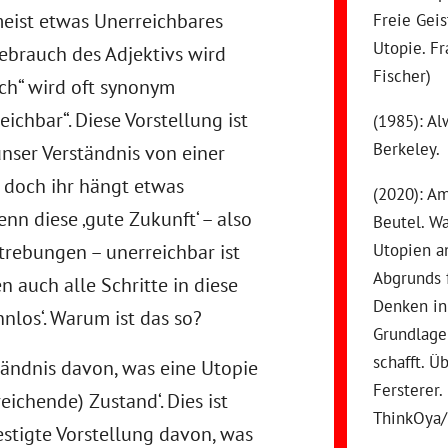
meist etwas Unerreichbares
Freie Geis
Utopie. Fr
ebrauch des Adjektivs wird
Fischer)
isch“ wird oft synonym
ichbar“. Diese Vorstellung ist
(1985): A
Berkeley.
unser Verständnis von einer
, doch ihr hängt etwas
(2020): A
nn diese ‚gute Zukunft‘ – also
Beutel. Wa
trebungen – unerreichbar ist
Utopien a
Abgrunds 
n auch alle Schritte in diese
Denken in
nnlos‘. Warum ist das so?
Grundlage
schafft. Ü
tändnis davon, was eine Utopie
Fersterer.
reichende) Zustand‘. Dies ist
ThinkOya/
festigte Vorstellung davon, was