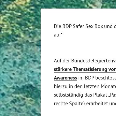
Die BDP Safer Sex Box und d
auf"
Auf der Bundesdelegierten
stärkere Thematisierung von
Awareness
im BDP beschloss
hierzu in den letzten Monat
selbstständig das Plakat „Pa
rechte Spalte) erarbeitet un