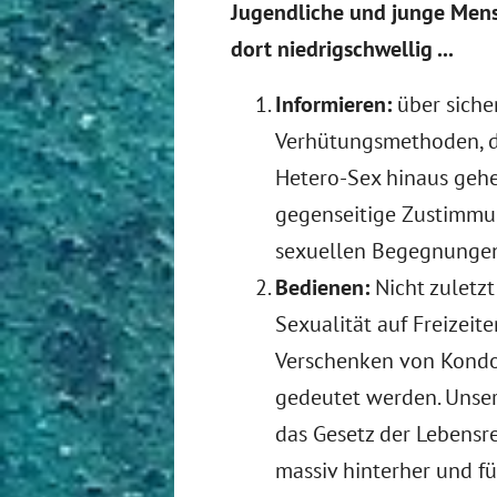
Jugendliche und junge Mens
dort niedrigschwellig ...
Informieren:
über siche
Verhütungsmethoden, di
Hetero-Sex hinaus gehe
gegenseitige Zustimmun
sexuellen Begegnungen 
Bedienen:
Nicht zuletzt
Sexualität auf Freizeit
Verschenken von Kondo
gedeutet werden. Unser
das Gesetz der Lebensr
massiv hinterher und fü