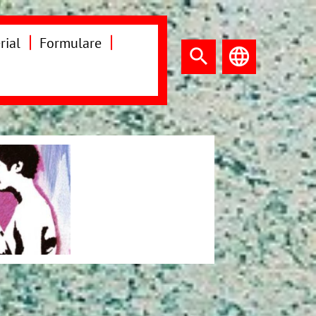
rial
Formulare
search
language
search