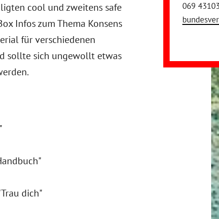
eiligten cool und zweitens safe
069 4310
bundesver
er Box Infos zum Thema Konsens
rial für verschiedenen
d sollte sich ungewollt etwas
werden.
"
 Handbuch"
"Trau dich"