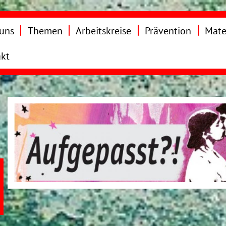
uns
Themen
Arbeitskreise
Prävention
Mate
kt