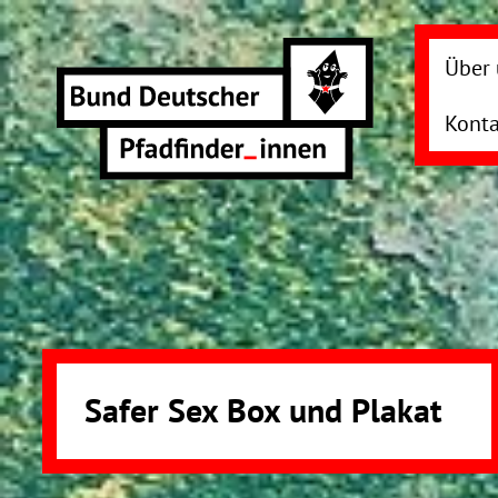
Direkt
zum
Über 
Inhalt
Konta
Safer Sex Box und Plakat