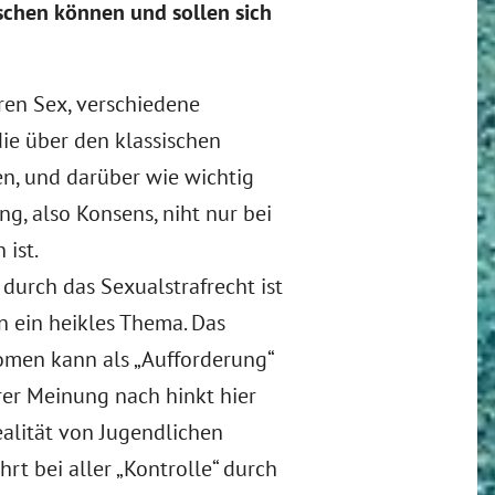
chen können und sollen sich
ren Sex, verschiedene
e über den klassischen
n, und darüber wie wichtig
g, also Konsens, niht nur bei
ist.
 durch das Sexualstrafrecht ist
en ein heikles Thema. Das
men kann als „Aufforderung“
er Meinung nach hinkt hier
ealität von Jugendlichen
hrt bei aller „Kontrolle“ durch