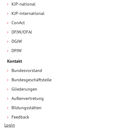
KJP-national
KJP-international
ConAct
DFJW/OFAJ
DGJW
DPJW
Kontakt
Bundesvorstand
Bundesgeschäftstelle
Gliederungen
Außenvertretung
Bildungsstätten
Feedback
Login