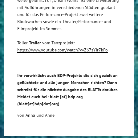
weitergeführt: Für „Dream Works“ ist eine Erweiterung
mit Aufführungen in verschiedenen Städten geplant
und für das Performance-Projekt zwei weitere
Blockwochen sowie ein Theater/Performance- und
Filmprojekt im Sommer.
Toller
Trailer
vom Tanzprojekt:
https://www.youtube.com/watch?v=Z67zYIr7kPo
Ihr verwirklicht auch BDP-Projekte die sich gezielt an
geflüchtete und alle jungen Menschen richten? Dann
schreibt für die nächste Ausgabe des BLATTs darüber.
Meldet euch bei:
blatt
[at]
bdp.org
(blatt[at]bdp[dot]org)
von Anna und Anne