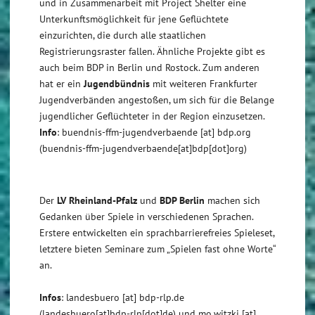
und in Zusammenarbeit mit Project Shelter eine
Unterkunftsmöglichkeit für jene Geflüchtete
einzurichten, die durch alle staatlichen
Registrierungsraster fallen. Ähnliche Projekte gibt es
auch beim BDP in Berlin und Rostock. Zum anderen
hat er ein
Jugendbündnis
mit weiteren Frankfurter
Jugendverbänden angestoßen, um sich für die Belange
jugendlicher Geflüchteter in der Region einzusetzen.
Info
:
buendnis-ffm-jugendverbaende
[at]
bdp.org
(buendnis-ffm-jugendverbaende[at]bdp[dot]org)
Der
LV Rheinland-Pfalz
und
BDP Berlin
machen sich
Gedanken über Spiele in verschiedenen Sprachen.
Erstere entwickelten ein sprachbarrierefreies Spieleset,
letztere bieten Seminare zum „Spielen fast ohne Worte“
an.
Infos
:
landesbuero
[at]
bdp-rlp.de
(landesbuero[at]bdp-rlp[dot]de)
und
mo.witzki
[at]