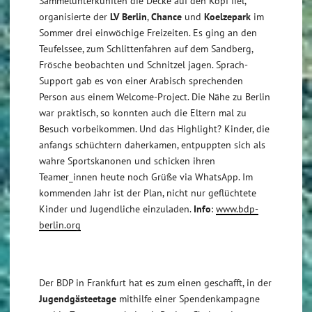
Sammelunterkünften die Decke auf den Kopf fiel,
organisierte der
LV Berlin
,
Chance
und
Koelzepark
im
Sommer drei einwöchige Freizeiten. Es ging an den
Teufelssee, zum Schlittenfahren auf dem Sandberg,
Frösche beobachten und Schnitzel jagen. Sprach-
Support gab es von einer Arabisch sprechenden
Person aus einem Welcome-Project. Die Nähe zu Berlin
war praktisch, so konnten auch die Eltern mal zu
Besuch vorbeikommen. Und das Highlight? Kinder, die
anfangs schüchtern daherkamen, entpuppten sich als
wahre Sportskanonen und schicken ihren
Teamer_innen heute noch Grüße via WhatsApp. Im
kommenden Jahr ist der Plan, nicht nur geflüchtete
Kinder und Jugendliche einzuladen.
Info
:
www.bdp-
berlin.org
Der BDP in Frankfurt hat es zum einen geschafft, in der
Jugendgästeetage
mithilfe einer Spendenkampagne