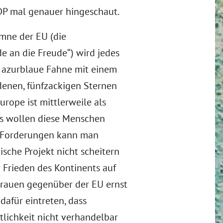
DP mal genauer hingeschaut.
mne der EU (die
e an die Freude“) wird jedes
ne azurblaue Fahne mit einem
denen, fünfzackigen Sternen
urope ist mittlerweile als
as wollen diese Menschen
en Forderungen kann man
sche Projekt nicht scheitern
r Frieden des Kontinents auf
rauen gegenüber der EU ernst
afür eintreten, dass
lichkeit nicht verhandelbar