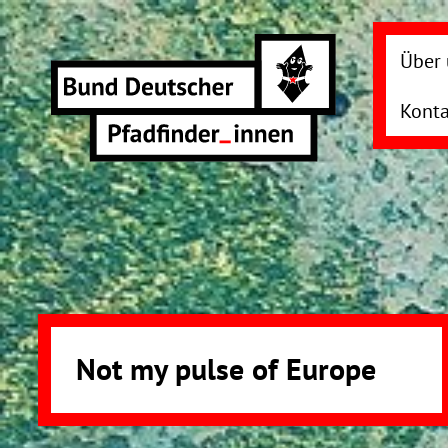
Direkt
zum
Über 
Inhalt
Konta
Not my pulse of Europe