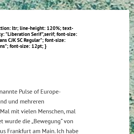
ion: ltr; line-height: 120%; text-
y: "Liberation Serif",serif; font-size:
Sans CJK SC Regular"; font-size:
ns"; font-size: 12pt; }
enannte Pulse of Europe-
and und mehreren
 Mal mit vielen Menschen, mal
det wurde die „Bewegung“ von
us Frankfurt am Main. Ich habe