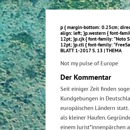
p { margin-bottom: 0.25cm; direct
align: left; }p.western { font-famil
12pt; }p.cjk { font-family: "Noto 
12pt; }p.ctl { font-family: "FreeSa
BLATT 1-2017 S. 13 | THEMA
Not my pulse of Europe
Der Kommentar
Seit einiger Zeit finden sog
Kundgebungen in Deutschl
europäischen Ländern statt.
als kleiner Haufen. Gegrün
einem Jurist*innenpärchen a