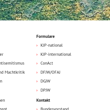
Formulare
KJP-national
er
KJP-international
Antisemitismus
ConAct
nd Machtkritik
DFJW/OFAJ
on
DGJW
DPJW
nen
Kontakt
zept
Bundesvorstand