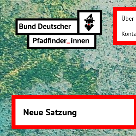
Direkt
zum
Über 
Inhalt
Konta
Neue Satzung