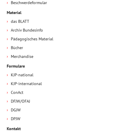
Beschwerdeformular
Material
das BLATT
Archiv Bundesinfo
Pädagogisches Material
Bücher
Merchandise
Formulare
KJP-national
KJP-international
ConAct
DFJW/OFAJ
DGJW
DPJW
Kontakt