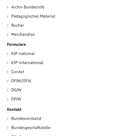
Archiv Bundesinfo
Pädagogisches Material
Bücher
Merchandise
Formulare
KJP-national
KJP-international
ConAct
DFJW/OFAJ
DGJW
DPJW
Kontakt
Bundesvorstand
Bundesgeschäftstelle